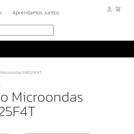
o
Aprendamos Juntos
 Microondas EM025F4T
1
o Microondas
25F4T