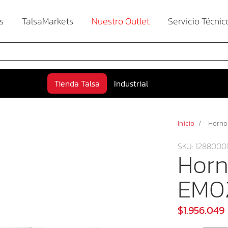
s
TalsaMarkets
Nuestro Outlet
Servicio Técnic
Tienda Talsa
Industrial
Inicio
/
Horno
SKU: 1288000
Horn
EM0
$1.956.049