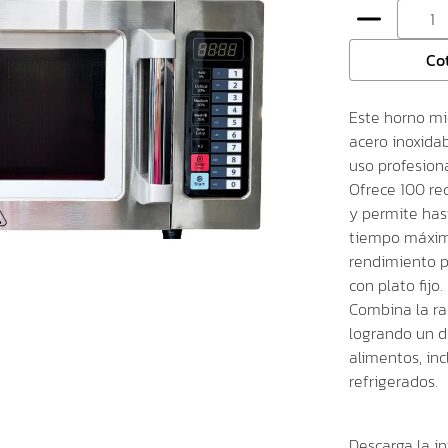
Co
Este horno mi
acero inoxidab
uso profesiona
Ofrece 100 re
y permite has
tiempo máximo
rendimiento p
con plato fijo.
Combina la ra
logrando un d
alimentos, inc
refrigerados.
Descarga la in