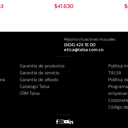
63
$41.830
$
Reporta situaciones inusuales
(604) 424 16 00
etica@talsa.com.co
Garantía de productos
Política i
Garantía de servicio
TALSA
pra
Garantía de afilado
Política 
Catálogo Talsa
Programa 
CRM Talsa
empresari
Corporate
Código de