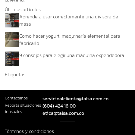
Últimos artículos
Aprende a usar correctamente una divisora de
masa
Como hacer yogurt: maquinaría elemental para
fabricarlo
9 consejos para elegir una máquina expendedora
Etiquetas
Contáctanos
servicioalcliente@talsa.com.co
Reporta situaciones
(604) 424 16 00
inusuales
etica@talsa.com.co
Términos y condiciones