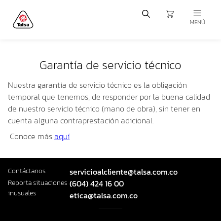
MENÚ
Garantía de servicio técnico
Nuestra
garantía de servicio técnico
es la obligación
temporal que tenemos, de responder por la
buena calidad
de nuestro
servicio técnico (mano de obra)
, sin tener en
cuenta alguna contraprestación adicional.
Conoce más
aquí
Contáctanos
servicioalcliente@talsa.com.co
Reporta situaciones
(604) 424 16 00
inusuales
etica@talsa.com.co