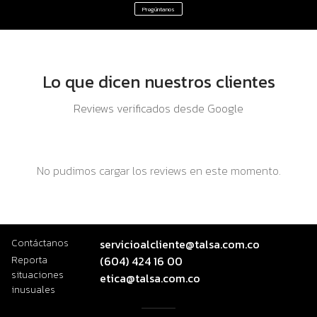
Pregúntanos
Lo que dicen nuestros clientes
Reviews verificados desde Google
No pudimos cargar los reviews en este momento.
Contáctanos
servicioalcliente@talsa.com.co
Reporta
(604) 424 16 00
situaciones
etica@talsa.com.co
inusuales