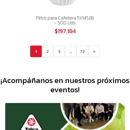
Filtro para Cafetera 51/1452B
- 500 Uds
$197.184
1
2
3
…
72
»
¡Acompáñanos en nuestros próximos
eventos!