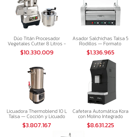
Dúo Titán Procesador
Asador Salchichas Talsa 5
Vegetales Cutter 8 Litros -
Rodillos — Formato
Dos Equipos en Uno
Compacto para Alto Tráfico
$10.330.009
$1.336.965
Licuadora Thermoblend 10 L
Cafetera Automática Kora
Talsa — Cocción y Licuado
con Molino Integrado
para Altos Volúmenes
$3.807.167
$8.631.225