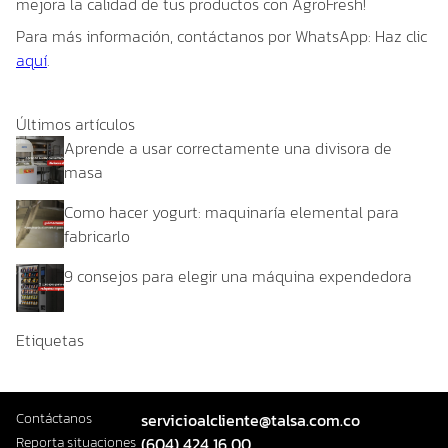
mejora la calidad de tus productos con AgroFresh!
Para más información, contáctanos por WhatsApp: Haz clic
aquí
.
Últimos artículos
Aprende a usar correctamente una divisora de
masa
Como hacer yogurt: maquinaría elemental para
fabricarlo
9 consejos para elegir una máquina expendedora
Etiquetas
Contáctanos
servicioalcliente@talsa.com.co
Reporta situaciones
(604) 424 16 00