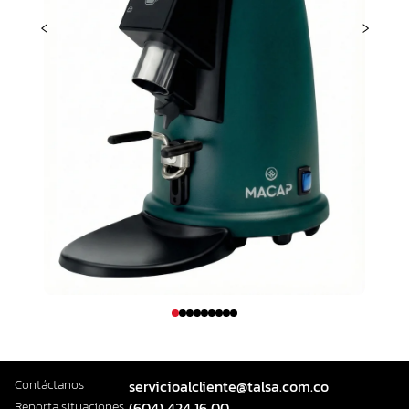
‹
›
Contáctanos
servicioalcliente@talsa.com.co
Reporta situaciones
(604) 424 16 00