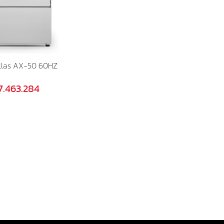
illas AX-50 60HZ
7.463.284