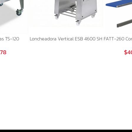
as TS-120
Loncheadora Vertical ESB 4600 SH
FATT-260 Co
278
$4