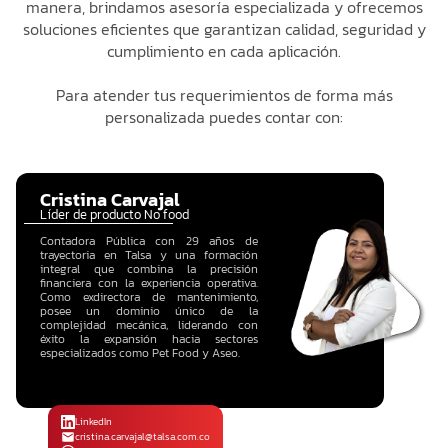
manera, brindamos asesoría especializada y ofrecemos
soluciones eficientes que garantizan calidad, seguridad y
cumplimiento en cada aplicación.
Para atender tus requerimientos de forma más
personalizada puedes contar con:
Cristina Carvajal
Líder de producto No food
Contadora Pública con 29 años de
trayectoria en Talsa y una formación
integral que combina la precisión
financiera con la experiencia operativa.
Como exdirectora de mantenimiento,
posee un dominio único de la
complejidad mecánica, liderando con
éxito la expansión hacia sectores
especializados como Pet Food y Aseo.
LinkedIn
cristina.carvajal@talsa.com.co