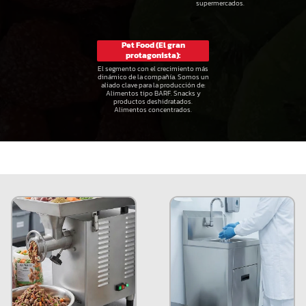
supermercados.
Pet Food (El gran
protagonista):
El segmento con el crecimiento más
dinámico de la compañía. Somos un
aliado clave para la producción de:
Alimentos tipo BARF. Snacks y
productos deshidratados.
Alimentos concentrados.