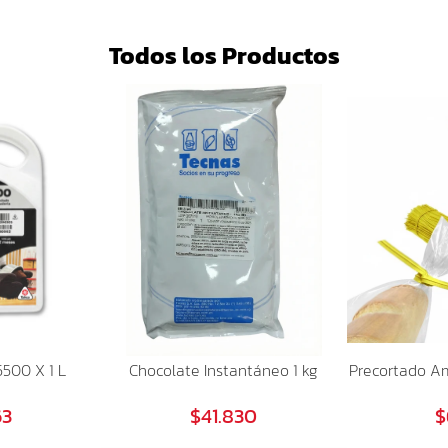
Todos los Productos
500 X 1 L
Chocolate Instantáneo 1 kg
Precortado Am
63
$41.830
$