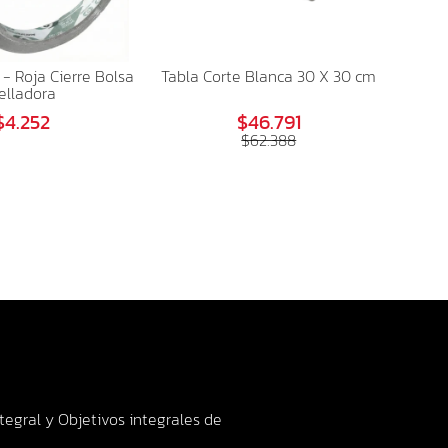
 - Roja Cierre Bolsa
Tabla Corte Blanca 30 X 30 cm
elladora
$4.252
$46.791
$62.388
ntegral y Objetivos integrales de