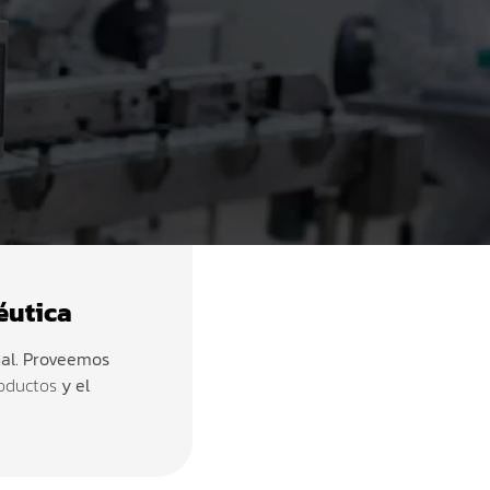
éutica
nal. Proveemos
roductos
y el
.