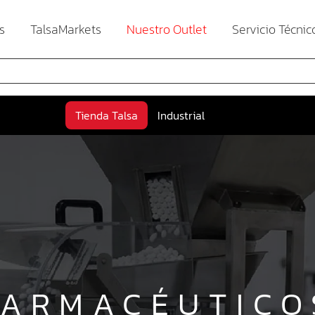
s
TalsaMarkets
Nuestro Outlet
Servicio Técnic
Tienda Talsa
Industrial
FARMACÉUTICO