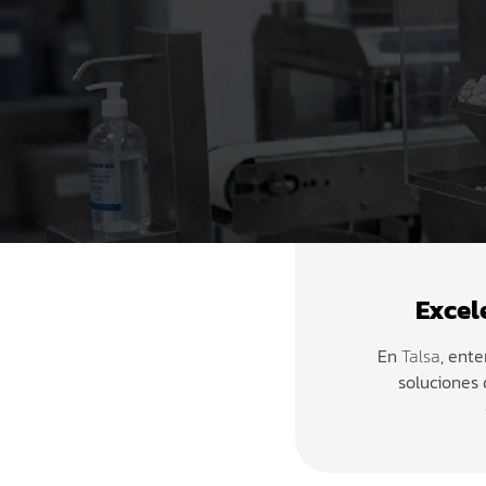
Excel
En
Talsa
, ent
soluciones 