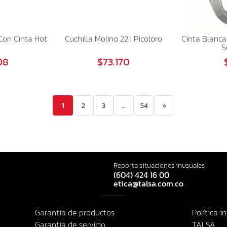
Con Cinta Hot
Cuchilla Molino 22 | Picoloro
Cinta Blanca
S
08
$73.170
1
2
3
…
54
»
Reporta situaciones inusuales
(604) 424 16 00
etica@talsa.com.co
Garantía de productos
Política i
Garantía de servicio
TALSA