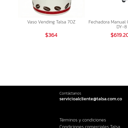
Vaso Vending Talsa 7OZ
Fechadora Manual 
DY-8
$364
$619.2
Contáctanos
servicioalcliente@talsa.com.co
Términos y condiciones
Condiciones comerciales Talsa