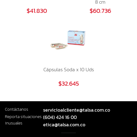
8 cm
$41.830
$60.736
Cápsulas Soda x 10 Uds
$32.645
Contáctanos
servicioalcliente@talsa.com.co
Reporta situaciones
(604) 424 16 00
inusuales
etica@talsa.com.co