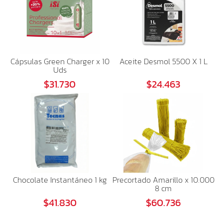
Cápsulas Green Charger x 10
Aceite Desmol 5500 X 1 L
Uds
$31.730
$24.463
Chocolate Instantáneo 1 kg
Precortado Amarillo x 10.000
8 cm
$41.830
$60.736