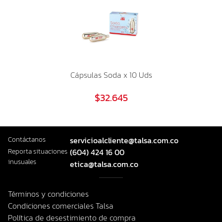
Cápsulas Soda x 10 Uds
$32.645
Contáctanos
servicioalcliente@talsa.com.co
Reporta situaciones
(604) 424 16 00
inusuales
etica@talsa.com.co
Términos y condiciones
Condiciones comerciales Talsa
Política de desestimiento de compra