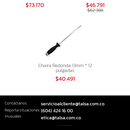
$73.170
$46.791
$62.388
Chaira Redonda 13mm * 12
pulgadas
$40.491
Contáctanos
servicioalcliente@talsa.com.co
Reporta situaciones
(604) 424 16 00
inusuales
etica@talsa.com.co