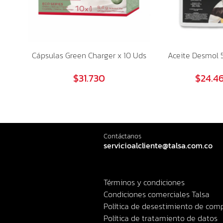
Cápsulas Green Charger x 10 Uds
Aceite Desmol 5
$31.730
$24.4
Contáctanos
servicioalcliente@talsa.com.co
Términos y condiciones
Condiciones comerciales Talsa
Política de desestimiento de com
Política de tratamiento de datos