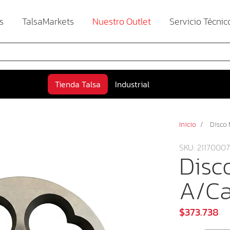
s
TalsaMarkets
Nuestro Outlet
Servicio Técnic
Tienda Talsa
Industrial
Inicio
/
Disco 
SKU: 21170007
Disc
A/Ca
$373.738