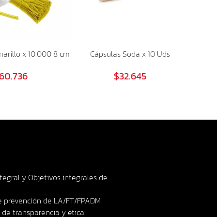
arillo x 10.000 8 cm
Cápsulas Soda x 10 Uds
60.736
$32.645
ntegral y Objetivos integrales de
de prevención de LA/FT/FPADM
de transparencia y ética