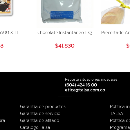
500 X 1 L
Chocolate Instantáneo 1 kg
Precortado Am
63
$41.830
$
Reporta situaciones inusuales
(604) 424 16 00
etica@talsa.com.co
Garantía de productos
Política i
Garantía de servicio
TALSA
pra
Garantía de afilado
Política 
Catálogo Talsa
Programa 