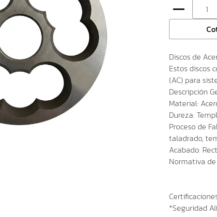
Co
Discos de Ace
Estos discos 
(AC) para sis
Descripción G
Material: Acer
Dureza: Templ
Proceso de Fab
taladrado, tem
Acabado: Rect
Normativa de
Certificacione
*Seguridad Ali