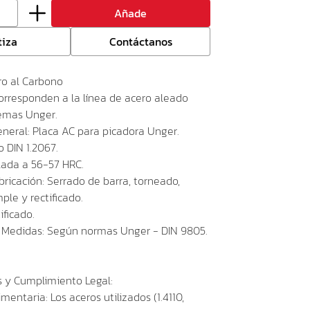
Añade
tiza
Contáctanos
ro al Carbono
corresponden a la línea de acero aleado
temas Unger.
eneral: Placa AC para picadora Unger.
o DIN 1.2067.
ada a 56-57 HRC.
ricación: Serrado de barra, torneado,
ple y rectificado.
ificado.
 Medidas: Según normas Unger - DIN 9805.
s y Cumplimiento Legal:
mentaria: Los aceros utilizados (1.4110,