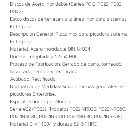
Discos de Acero Inoxidable (Series P012, P022, P032,
P042)
Estos discos pertenecen a la línea Inox para sistemas
Enterprise.
Descripción General: Placa Inox para picadora sistema
Enterprise.
Material: Acero inoxidable DIN 1.4034.
Dureza: Templada a 52-54 HRC.
Proceso de Fabricación: Cerrado de barra, torneado,
taladrado, temple y rectificado.
Acabado: Rectificado.
Normativa de Medidas: Según normas generales de
picadores Enterprise.
Especificaciones por Modelo:
Serie #22 (P022): (Modelos P022INR030, P022INR050,
P022INR080, P022INR100, P022INR130, P022INR3UE)
Material DIN 1.4034 y dureza 52-54 HRC.