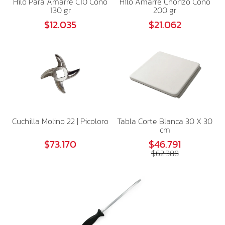
Hilo Para Amarre C10 Cono
Hilo Amarre Chorizo Cono
130 gr
200 gr
$12.035
$21.062
Cuchilla Molino 22 | Picoloro
Tabla Corte Blanca 30 X 30
cm
$73.170
$46.791
$62.388