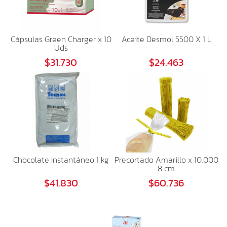
Cápsulas Green Charger x 10
Aceite Desmol 5500 X 1 L
Uds
$31.730
$24.463
Chocolate Instantáneo 1 kg
Precortado Amarillo x 10.000
8 cm
$41.830
$60.736