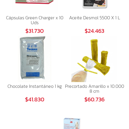
Cápsulas Green Charger x 10
Aceite Desmol 5500 X 1 L
Uds
$31.730
$24.463
Chocolate Instantáneo 1 kg
Precortado Amarillo x 10.000
8 cm
$41.830
$60.736