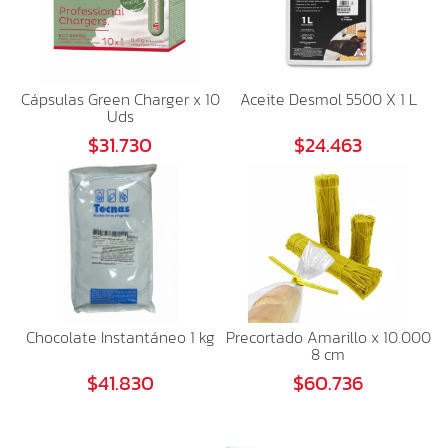
Cápsulas Green Charger x 10
Aceite Desmol 5500 X 1 L
Uds
$31.730
$24.463
Chocolate Instantáneo 1 kg
Precortado Amarillo x 10.000
8 cm
$41.830
$60.736