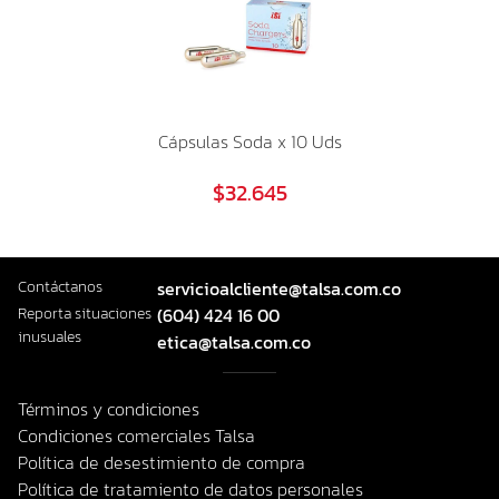
Cápsulas Soda x 10 Uds
$32.645
Contáctanos
servicioalcliente@talsa.com.co
Reporta situaciones
(604) 424 16 00
inusuales
etica@talsa.com.co
Términos y condiciones
Condiciones comerciales Talsa
Política de desestimiento de compra
Política de tratamiento de datos personales