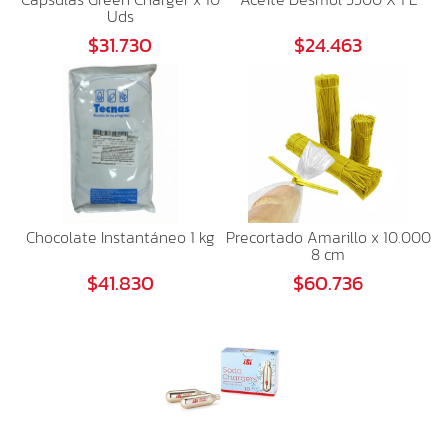
Uds
$31.730
$24.463
Chocolate Instantáneo 1 kg
Precortado Amarillo x 10.000
8 cm
$41.830
$60.736