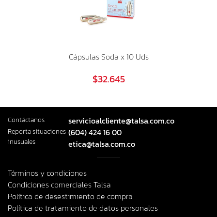
Cápsulas Soda x 10 Uds
$32.645
Contáctanos
servicioalcliente@talsa.com.co
Reporta situaciones
(604) 424 16 00
inusuales
etica@talsa.com.co
Términos y condiciones
Condiciones comerciales Talsa
Política de desestimiento de compra
Política de tratamiento de datos personales