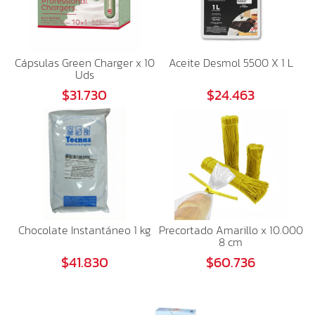
Cápsulas Green Charger x 10
Aceite Desmol 5500 X 1 L
Uds
$31.730
$24.463
Chocolate Instantáneo 1 kg
Precortado Amarillo x 10.000
8 cm
$41.830
$60.736