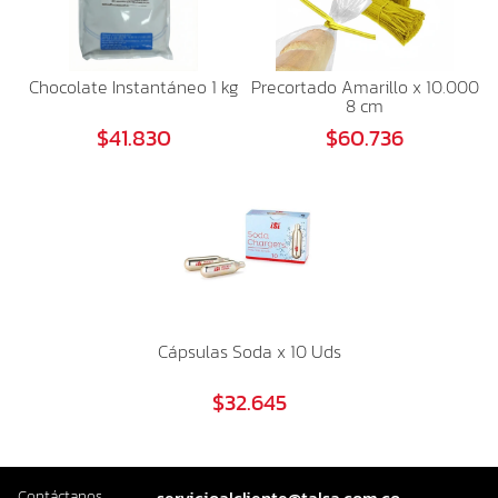
Chocolate Instantáneo 1 kg
Precortado Amarillo x 10.000
8 cm
$41.830
$60.736
Cápsulas Soda x 10 Uds
$32.645
Contáctanos