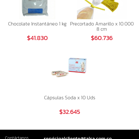
Chocolate Instantáneo 1 kg
Precortado Amarillo x 10.000
8 cm
$41.830
$60.736
Cápsulas Soda x 10 Uds
$32.645
Contáctanos
servicioalcliente@talsa.com.co