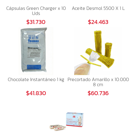
Cápsulas Green Charger x 10
Aceite Desmol 5500 X 1 L
Uds
$31.730
$24.463
Chocolate Instantáneo 1 kg
Precortado Amarillo x 10.000
8 cm
$41.830
$60.736