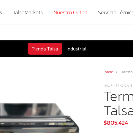
s
TalsaMarkets
Nuestro Outlet
Servicio Técnic
Tienda Talsa
Industrial
Inicio
/
Termo
SKU: 11730001
Term
Tals
$805.424